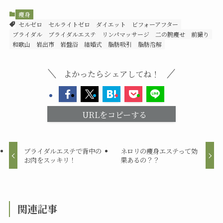
痩身
セルゼロ
セルライトゼロ
ダイエット
ビフォーアフター
ブライダル
ブライダルエステ
リンパマッサージ
二の腕痩せ
前撮り
和歌山
岩出市
岩盤浴
結婚式
脂肪吸引
脂肪溶解
よかったらシェアしてね！
URLをコピーする
ブライダルエステで背中の
ネロリの痩身エステって効
お肉をスッキリ！
果あるの？？
関連記事